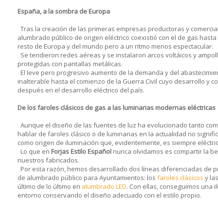
España, a la sombra de Europa
Tras la creación de las primeras empresas productoras y comerciali
alumbrado público de origen eléctrico coexistió con el de gas has
resto de Europa y del mundo pero a un ritmo menos espectacular.
Se tendieron redes aéreas y se instalaron arcos voltáicos y ampolla
protegidas con pantallas metálicas.
El leve pero progresivo aumento de la demanda y del abastecimie
inalterable hasta el comienzo de la Guerra Civil cuyo desarrollo y 
después en el desarrollo eléctrico del país.
De los faroles clásicos de gas a las luminarias modernas eléctricas
Aunque el diseño de las fuentes de luz ha evolucionado tanto com
hablar de faroles clásico o de luminarias en la actualidad no signifi
como origen de iluminación que, evidentemente, es siempre eléctric
Lo que en
Forjas Estilo Español
nunca olvidamos es compartir la bell
nuestros fabricados.
Por esta razón, hemos desarrollado dos líneas diferenciadas de p
de alumbrado público para Ayuntamientos: los
faroles clásicos
y la
último de lo último en
alumbrado LED
. Con ellas, conseguimos una i
entorno conservando el diseño adecuado con el estilo propio.