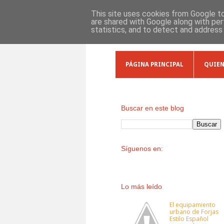
This site uses cookies from Google to 
are shared with Google along with per
statistics, and to detect and address
PÁGINA PRINCIPAL
QUIEN
Buscar en este blog
Síguenos en:
Lo más leído
El equipamiento
urbano de Forjas
Estilo Español