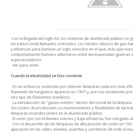
Con la llegada del siglo XX, los sistemas de alumbrado público se 
los países (mal) llamados civilizados. Los faroles clásicos de gas 
y eléctricas para iluminar un siglo convulso en el que, más que nunc
comportamiento humano alternaron entre desesperadas guerras san
esperanzadores.
Ver para creer.
Cuando la electricidad se hizo corriente
En un esfuerzo sostenido por obtener lámparas cada vez más efici
filamento de tungsteno apareció en 1907 y, por sus excelentes pr
otro tipo de filamentos metálicos.
La introducción de "gases inertes" dentro del cristal de la lámpar
los costes de producción, su mantenimiento y flexibilidad de tal m
lámparas incandescentes en el alumbrado público.
El neón, por sus brillantes colores y baja eficiencia, fue relegado a
Con el desarrollo de las lámparas de alta presión de sodio en 193
aplicación en las calles, túneles, puentes y carreteras de todo el m