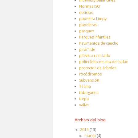
muelles y balancines
Normas ISO
noticias
papelera Limpy
papeleras
parques
Parques infantiles
Pavimentos de caucho
pirámide
plástico reciclado
polietileno de alta densidad
protector de árboles
rocódromos
Subvención
Tecma
toboganes
trepa
vallas
Archivo del blog
2015
(13)
▼
marzo
(4)
►