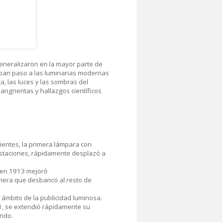
generalizaron en la mayor parte de
daban paso a las luminarias modernas
a, las luces y las sombras del
grientas y hallazgos científicos
entes, la primera lámpara con
estaciones, rápidamente desplazó a
a en 1913 mejoró
anera que desbancó al resto de
l ámbito de la publicidad luminosa.
1, se extendió rápidamente su
undo.