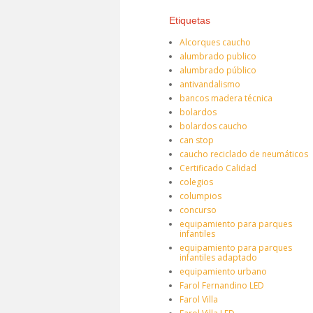
Etiquetas
Alcorques caucho
alumbrado publico
alumbrado público
antivandalismo
bancos madera técnica
bolardos
bolardos caucho
can stop
caucho reciclado de neumáticos
Certificado Calidad
colegios
columpios
concurso
equipamiento para parques
infantiles
equipamiento para parques
infantiles adaptado
equipamiento urbano
Farol Fernandino LED
Farol Villa