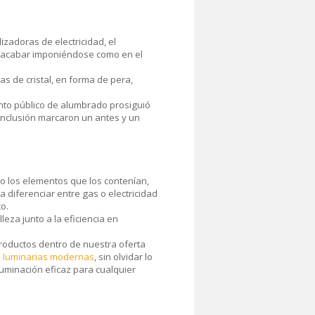
zadoras de electricidad, el
ta acabar imponiéndose como en el
s de cristal, en forma de pera,
nto público de alumbrado prosiguió
conclusión marcaron un antes y un
o los elementos que los contenían,
ca diferenciar entre gas o electricidad
o.
eza junto a la eficiencia en
roductos dentro de nuestra oferta
s
luminarias modernas
, sin olvidar lo
luminación eficaz para cualquier